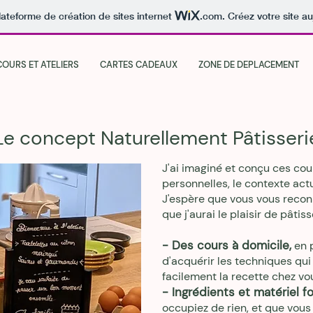
lateforme de création de sites internet
.com
. Créez votre site au
COURS ET ATELIERS
CARTES CADEAUX
ZONE DE DEPLACEMENT
Le concept Naturellement Pâtisseri
J'ai imaginé et conçu ces co
personnelles, le contexte act
J'espère que vous
vo
us recon
que j'aurai le plaisir de pât
- Des cours à domicile,
en p
d'acquérir les techniques qu
facilement la recette chez vo
- Ingrédients et matériel fo
occupiez de rien, et que vous