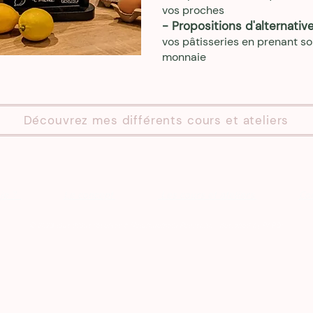
vos proches
- Propositions d'alternative
vos pâtisseries en prenant so
monnaie
Découvrez mes différents cours et ateliers
-je ?
Le concept
Les cours et ateliers
Co
© 2023 tous droits réservés à Naturellement Pâtisserie - designed by PARDI